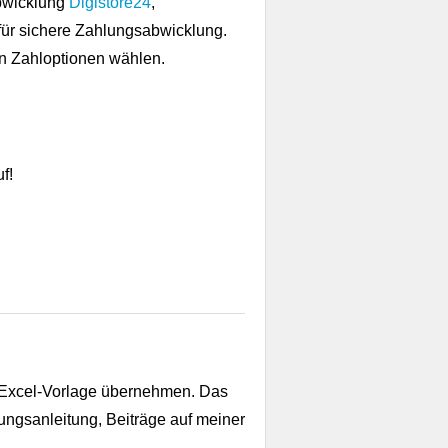
bwicklung
Digistore24
,
für sichere Zahlungsabwicklung.
n Zahloptionen wählen.
f!
der Excel-Vorlage übernehmen. Das
ungsanleitung, Beiträge auf meiner
.