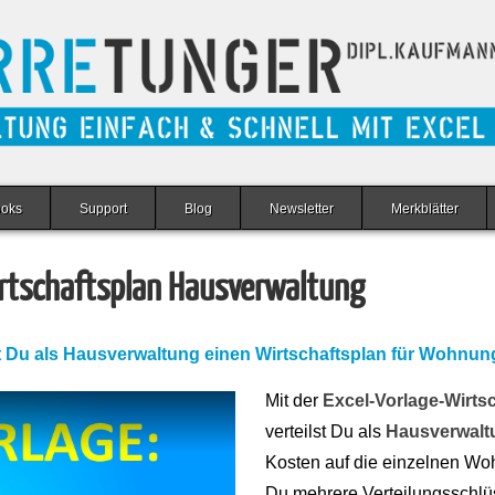
ooks
Support
Blog
Newsletter
Merkblätter
rtschaftsplan Hausverwaltung
lst Du als Hausverwaltung einen Wirtschaftsplan für Wohn
Mit der
Excel-Vorlage-Wirts
verteilst Du als
Hausverwalt
Kosten auf die einzelnen Wo
Du mehrere Verteilungsschlüs