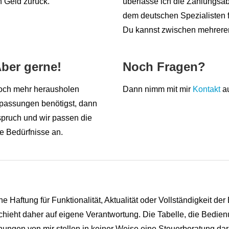
n Geld zurück.
überlasse ich die Zahlungsa
dem deutschen Spezialisten 
Du kannst zwischen mehrere
Aber gerne!
Noch Fragen?
och mehr herausholen
Dann nimm mit mir
Kontakt
au
npassungen benötigst, dann
pruch und wir passen die
e Bedürfnisse an.
ine Haftung für Funktionalität, Aktualität oder Vollständigkeit 
ieht daher auf eigene Verantwortung. Die Tabelle, die Bedien
hungen von mir stellen in keiner Weise eine Steuerberatung dar