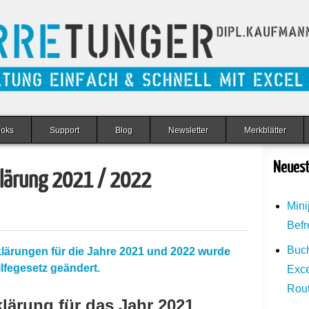
ooks
Support
Blog
Newsletter
Merkblätter
Neuest
klärung 2021 / 2022
Mini
Befr
Buch
rklärungen für die Jahre 2021 und 2022 wurde
lfegesetz geändert.
Exce
Rou
klärung für das Jahr 2021