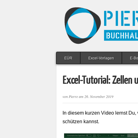
EÜR
Excel-Vorlagen
E-B
Excel-Tutorial: Zellen
von
Pierre
am
26. November 2019
In diesem kurzen Video lernst Du,
schützen kannst.