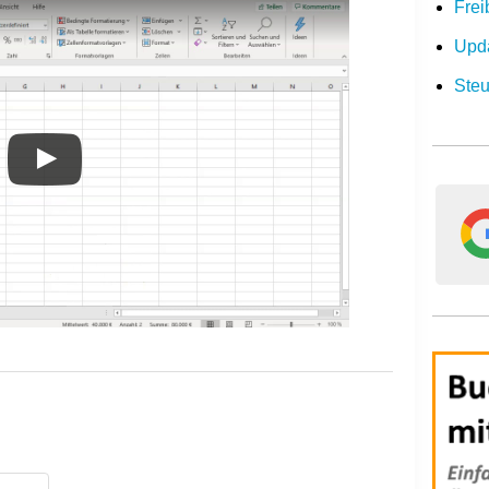
Frei
Upda
Steu