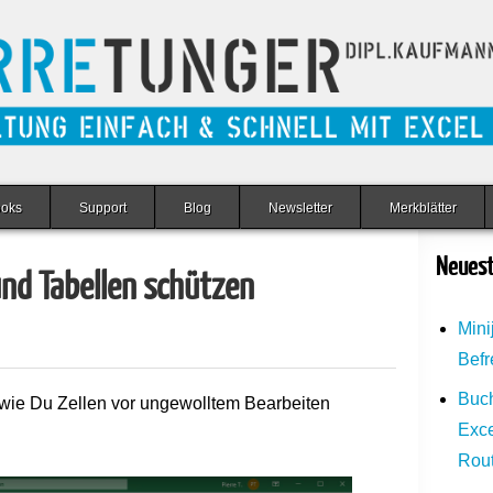
ooks
Support
Blog
Newsletter
Merkblätter
Neuest
 und Tabellen schützen
Mini
Befr
Buch
 wie Du Zellen vor ungewolltem Bearbeiten
Exce
Rou