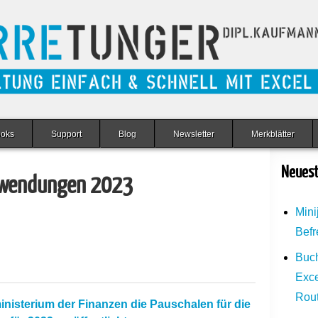
ooks
Support
Blog
Newsletter
Merkblätter
Neuest
fwendungen 2023
Mini
Befr
Buch
Exce
Rou
nisterium der Finanzen die Pauschalen für die