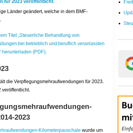
ür 2023 veröffentlicht.
Frei
nige Länder geändert, welche in dem BMF-
Upda
.
Steu
dem Titel „Steuerliche Behandlung von
ungen bei betrieblich und beruflich veranlassten
“ herunterladen (PDF).
023
ält die Verpflegungsmehraufwendungen für 2023.
eröffentlicht.
legungsmehraufwendungen-
2014-2023
ehraufwendungen-Kilometerpauschale
wurde um